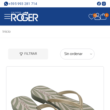
+595 993 281 714
0
0
Inicio
FILTRAR