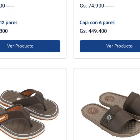
0 ------
Gs. 74.900 ------
 12 pares
Caja con 6 pares
.800
Gs. 449.400
Ver Producto
Ver Producto