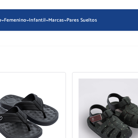
o
Femenino
Infantil
Marcas
Pares Sueltos